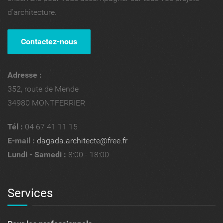
d'architecture.
Contactez-nous
Adresse :
352, route de Mende
34980 MONTFERRIER
Tél :
04 67 41 11 15
E-mail :
dagada.architecte@free.fr
Lundi - Samedi :
8:00 - 18:00
Services